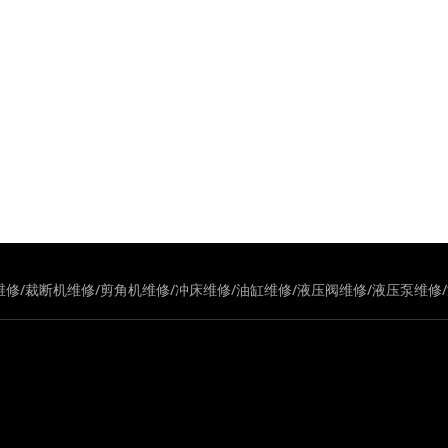
维修/裁断机维修/剪角机维修/冲床维修/油缸维修/液压阀维修/液压泵维