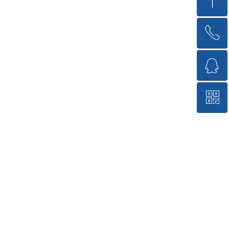
ꁸ
ꂅ
回到顶部
ꁗ
15717176018
ꀥ
QQ客服
微信二维码