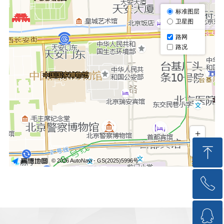
ꁸ
ꂅ
回到顶部
ꁗ
15717176018