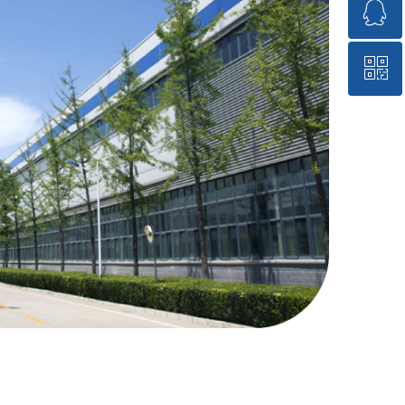
ꁗ
15717176018
ꀥ
QQ客服
微信二维码