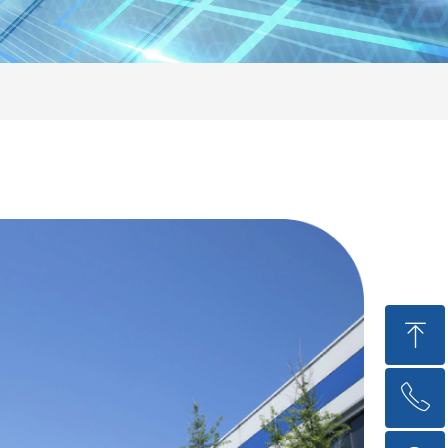
ꁸ
ꂅ
回到顶部