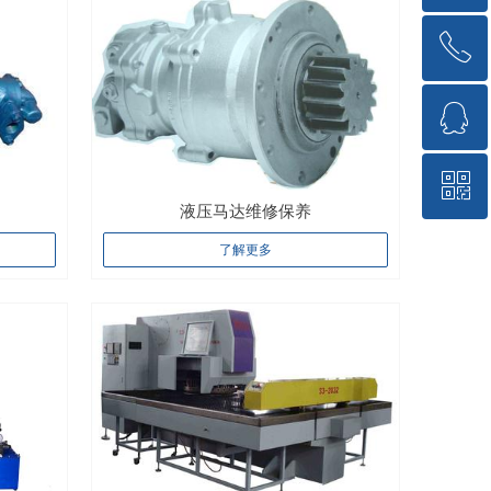
ꂅ
回到顶部
ꁗ
15717176018
ꀥ
QQ客服
液压马达维修保养
了解更多
微信二维码