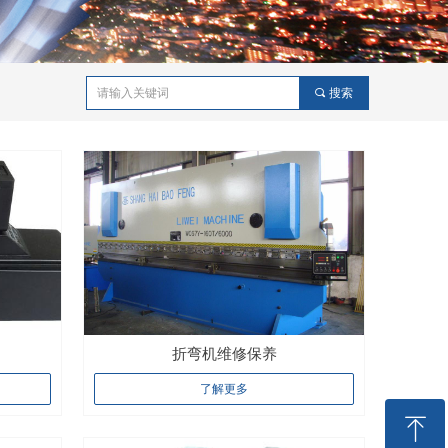
끠
搜索
折弯机维修保养
了解更多
ꁸ