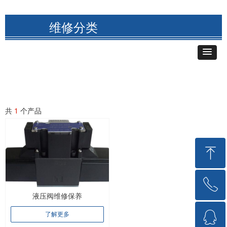
维修分类
共
1
个产品
ꁸ
ꂅ
回到顶部
液压阀维修保养
ꁗ
了解更多
15717176018