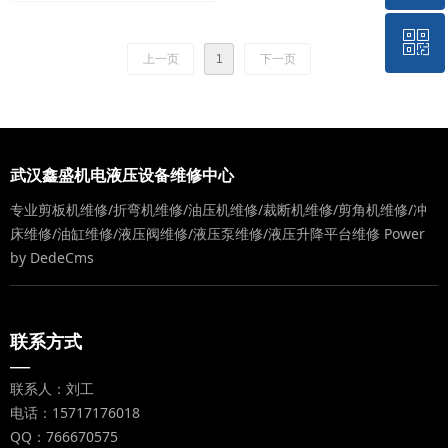
ꀥ
QQ客服
上一页
1
下一页
微信二维码
武汉鑫盛机电液压设备维修中心
专业剪板机维修/折弯机维修/油压机维修/裁断机维修/剪角机维修/冲
床维修/油缸维修/液压阀维修/液压泵维修/液压升降平台维修
Power
by DedeCms
联系方式
—
联系人：刘工
电话：15717176018
QQ：766670575