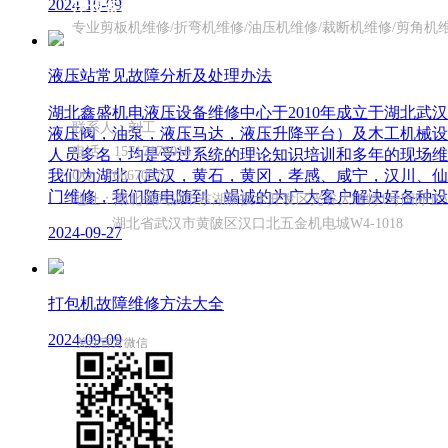
2024-10-09
压设备维修中心
专业剪板机维修/折弯机维修/油压机维修/裁断机维修/剪角机
联系方式
液压站常见故障分析及处理办法
—
湖北鑫盛机电液压设备维修中心于2010年成立于湖北
联系人：刘工
液压阀，油泵，液压马达，液压升降平台）及木工机械设
电话：15717176018
人员多名，均是受过系统的理论知识培训和多年的现场维
我们为湖北（武汉，黄石，黄冈，孝感、咸宁，汉川、仙
QQ：766670575
门维修，我们随电随到，竭诚的为广大客户解决好各种设
地址：湖北省武汉市东湖新技术开发区光谷大道特1号国际企业
湖北省武汉市黄陂区汉口北五金机电城W4-1018
2024-09-27
打包机故障维修方法大全
2024-09-09
关注官方微信