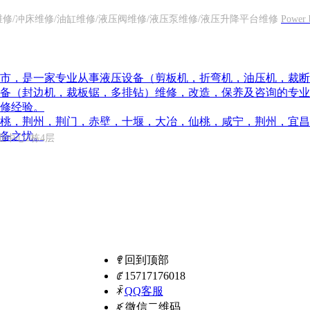
维修/冲床维修/油缸维修/液压阀维修/液压泵维修/液压升降平台维修
Power 
武汉市，是一家专业从事液压设备（剪板机，折弯机，油压机，裁
备（封边机，裁板锯，多排钻）维修，改造，保养及咨询的专业
修经验。
桃，荆州，荆门，赤壁，十堰，大冶，仙桃，咸宁，荆州，宜昌
备之忧。
中心2栋4层
ꁸ
回到顶部
ꂅ
15717176018
ꁗ
QQ客服
ꀥ
微信二维码