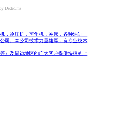
by DedeCms
断机，冷压机，剪角机，冲床，各种油缸，
公司。本公司技术力量雄厚，有专业技术
等）及周边地区的广大客户提供快捷的上