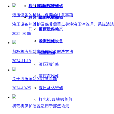
程
产品推荐
油压机维修
裁板锯维修
液压设备维修
产品推
液压设备的检修、保养的注意事项
荐
联系我们
裁断机维修
多排钻维修
木工机械维修
联系我
液压设备的维护及保养需重点关注液压油管理、系统清洁
们
剪角机维修
最新合作动态
液压设备
2025-08-06
冲床维修
木工机械设备
联系方式
剪板机液压站常见故障及解决方法
油缸维修
品牌系列
客户留言
2024-11-19
液压阀维修
液压泵维修
关于液压泵站的注意事项
液压马达维修
2024-10-25
打包机 废铁鳄鱼剪
折弯机保护装置适用于那些场景
武汉鑫盛机电液