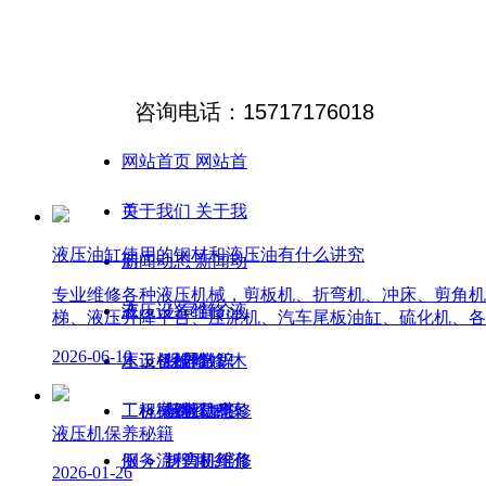
咨询电话：15717176018
网站首页
网站首
页
关于我们
关于我
液压油缸使用的钢材和液压油有什么讲究
们
新闻动态
新闻动
专业维修各种液压机械，剪板机、折弯机、冲床、剪角机
态
液压设备维修
公司简介
液
梯、液压升降平台、压泥机、汽车尾板油缸、硫化机、各
2026-06-10
压设备维修
木工机械维修
经理致辞
保养常识
木
工机械维修
工程案例
招聘信息
行业动态
剪板机维修
工程案
液压机保养秘籍
例
服务流程
折弯机维修
封边机维修
服务流
2026-01-26