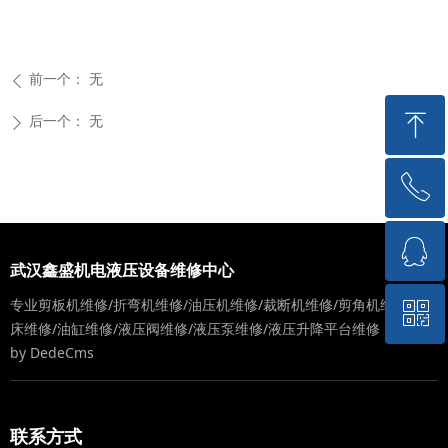
前一个：
无
ꄴ
ꁸ
后一个：
无
ꄲ
ꂅ
回到顶部
ꁗ
15717176018
武汉鑫盛机电液压设备维修中心
专业剪板机维修/折弯机维修/油压机维修/裁断机维修/剪角机维修/冲
ꀥ
QQ客服
床维修/油缸维修/液压阀维修/液压泵维修/液压升降平台维修
Power
by DedeCms
微信二维码
联系方式