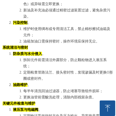
色）或异味需立即更换；‌‌
新油及补充油必须通过精密过滤装置过滤，避免杂质污
染。‌‌
污染控制
。
维护时使用绸布或专用清洁工具，禁止棉纱擦拭油箱及
元件；‌‌
油箱加油口需保持密封，操作环境应保持无尘。‌‌
系统清洁与密封
防杂质与水分侵入
。
拆卸元件前需清洁外露部分，防止颗粒物进入液压系
统；‌‌
定期检查管路法兰、接头密封性，发现渗漏及时更换O形
圈或密封件。‌‌
油路维护
。
每半年清洗回油过滤器，防止堵塞导致组件损坏；‌‌
更换油管前需酸洗处理，清除内部残留杂质。‌‌
关键元件检查与维护
ꁸ
液压泵与电磁阀
。
定期验证泵的旋转方向及压力输出，异常噪音需排查轴