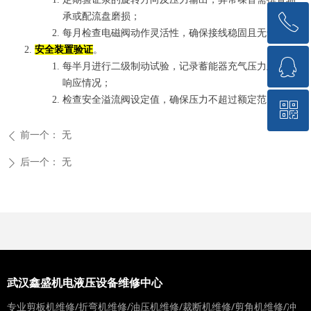
承或配流盘磨损；‌‌
ꂅ
回到顶部
每月检查电磁阀动作灵活性，确保接线稳固且无卡滞。‌‌
安全装置验证
。
ꁗ
15717176018
每半月进行二级制动试验，记录蓄能器充气压力及阀件
响应情况；‌‌
检查安全溢流阀设定值，确保压力不超过额定范围
ꀥ
QQ客服
前一个：
无
ꄴ
微信二维码
后一个：
无
ꄲ
武汉鑫盛机电液压设备维修中心
专业剪板机维修/折弯机维修/油压机维修/裁断机维修/剪角机维修/冲