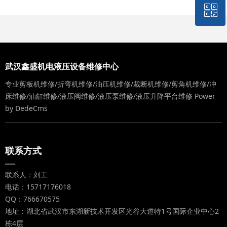
ꀥ
QQ客服
微信二维码
武汉鑫盛机电液压设备维修中心
专业剪板机维修/折弯机维修/油压机维修/裁断机维修/剪角机维修/冲
床维修/油缸维修/液压阀维修/液压泵维修/液压升降平台维修
Power
by DedeCms
联系方式
—
联系人：刘工
电话：15717176018
QQ：766670575
地址：湖北省武汉市东湖新技术开发区光谷大道特1号国际企业中心2
栋4层