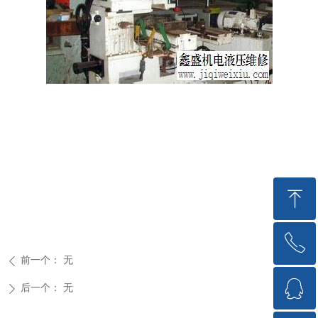
ꁸ
ꂅ
回到顶部
前一个：
无
ꄴ
ꁗ
15717176018
后一个：
无
ꄲ