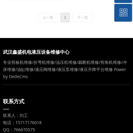
ꀥ
QQ客服
上一页
1
下一页
微信二维码
武汉鑫盛机电液压设备维修中心
专业剪板机维修/折弯机维修/油压机维修/裁断机维修/剪角机维修/冲
床维修/油缸维修/液压阀维修/液压泵维修/液压升降平台维修
Power
by DedeCms
联系方式
—
联系人：刘工
电话：15717176018
QQ：766670575