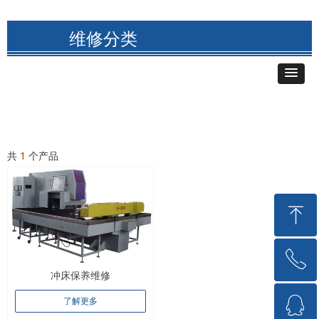
维修分类
共
1
个产品
ꁸ
ꂅ
回到顶部
冲床保养维修
ꁗ
了解更多
15717176018